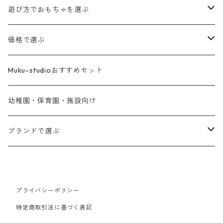
遊び方でおもちゃを選ぶ
積み木
価格で選ぶ
音が鳴るおもちゃ
１〜１,０００円
Muku-studioおすすめセット
指先を使うおもちゃ
１,００１〜２,０００円
幼稚園・保育園・施設向け
ころがして遊ぶおもちゃ
２,００１〜３,０００円
ブランドで選ぶ
おままごと
３,００１〜４,０００円
Muku-studio
からだを使うおもちゃ
４,００１〜５,０００円
IKONIH TOKYO
プライバシーポリシー
特定商取引法に基づく表記
工作して遊ぶ
５,００１〜１０,０００円
BROTO PROJECT