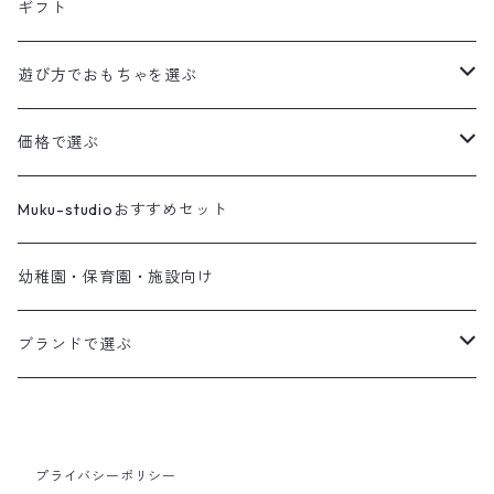
ギフト
遊び方でおもちゃを選ぶ
積み木
価格で選ぶ
音が鳴るおもちゃ
１〜１,０００円
Muku-studioおすすめセット
指先を使うおもちゃ
１,００１〜２,０００円
幼稚園・保育園・施設向け
ころがして遊ぶおもちゃ
２,００１〜３,０００円
ブランドで選ぶ
おままごと
３,００１〜４,０００円
Muku-studio
からだを使うおもちゃ
４,００１〜５,０００円
IKONIH TOKYO
プライバシーポリシー