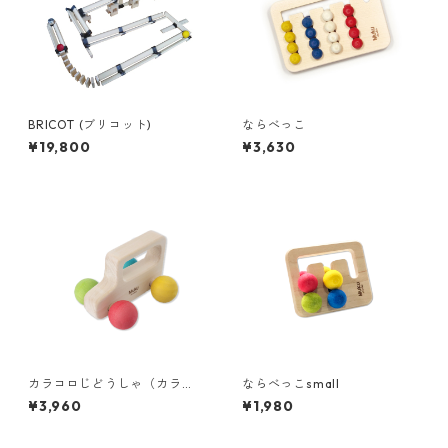
BRICOT (ブリコット)
ならべっこ
¥19,800
¥3,630
カラコロじどうしゃ（カラ
ならべっこsmall
ー）
¥3,960
¥1,980