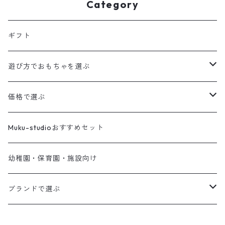
Category
ギフト
遊び方でおもちゃを選ぶ
積み木
価格で選ぶ
音が鳴るおもちゃ
１〜１,０００円
Muku-studioおすすめセット
指先を使うおもちゃ
１,００１〜２,０００円
幼稚園・保育園・施設向け
ころがして遊ぶおもちゃ
２,００１〜３,０００円
ブランドで選ぶ
おままごと
３,００１〜４,０００円
Muku-studio